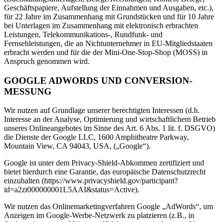
Geschäftspapiere, Aufstellung der Einnahmen und Ausgaben, etc.),
für 22 Jahre im Zusammenhang mit Grundstücken und für 10 Jahre
bei Unterlagen im Zusammenhang mit elektronisch erbrachten
Leistungen, Telekommunikations-, Rundfunk- und
Fernsehleistungen, die an Nichtunternehmer in EU-Mitgliedstaaten
erbracht werden und für die der Mini-One-Stop-Shop (MOSS) in
Anspruch genommen wird.
GOOGLE ADWORDS UND CONVERSION-
MESSUNG
Wir nutzen auf Grundlage unserer berechtigten Interessen (d.h.
Interesse an der Analyse, Optimierung und wirtschaftlichem Betrieb
unseres Onlineangebotes im Sinne des Art. 6 Abs. 1 lit. f. DSGVO)
die Dienste der Google LLC, 1600 Amphitheatre Parkway,
Mountain View, CA 94043, USA, („Google“).
Google ist unter dem Privacy-Shield-Abkommen zertifiziert und
bietet hierdurch eine Garantie, das europäische Datenschutzrecht
einzuhalten (https://www.privacyshield.gov/participant?
id=a2zt000000001L5AAI&status=Active).
Wir nutzen das Onlinemarketingverfahren Google „AdWords“, um
Anzeigen im Google-Werbe-Netzwerk zu platzieren (z.B., in