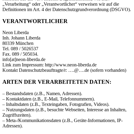
„Verarbeitung“ oder „Verantwortlicher“ verweisen wir auf die
Definitionen im Art. 4 der Datenschutzgrundverordnung (DSGVO).
VERANTWORTLICHER
Neon Liberda
Inh. Johann Liberda
80339 München
Tel. 089 / 5026537
Fax. 089 / 505034.
info[at]neon-liberda.de
Link zum Impressum: http://www.neon-liberda.de
Kontakt Datenschutzbeauftragte/r: ….@….de (sofern vorhanden)
ARTEN DER VERARBEITETEN DATEN:
– Bestandsdaten (z.B., Namen, Adressen).
– Kontaktdaten (z.B., E-Mail, Telefonnummern).
– Inhaltsdaten (z.B., Texteingaben, Fotografien, Videos).
– Nutzungsdaten (z.B., besuchte Webseiten, Interesse an Inhalten,
Zugriffszeiten).
– Meta-/Kommunikationsdaten (z.B., Geräte-Informationen, IP-
Adressen).